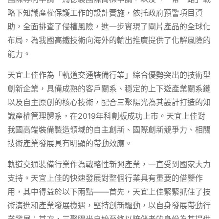
略下知識產權保護工作的設計實施，依托政府預警項目資
助，全面排查了侵權風險，進一步實現了閘片產品的全球化
布局，為我國高鐵技術向海外的輸出推廣提供了化解風險的
能力。
天宜上佳作為「軌道交通裝備行業」綜合優勢突出的技術型
創新企業，具備成熟的客戶關系、穩定的上下遊產業關系鏈
以及自主原創的核心技術，配合三聚陽光為其設計打造的知
識產權管理體系，在2019年科創板成功上市。天宜上佳對
我國高端裝備製造領域的自主創新、國際創新競爭力、相關
技術產業發展具有明顯的帶動效應。
軌道交通裝備行業作為戰略性新興產業，一直受到國家大力
支持。天宜上佳的快速發展對整個行業具有重要的借鑒作
用，其中得益於以下兩點——首先，天宜上佳緊緊抓住了技
術演進和產業發展機遇，堅持創新驅動，以自身發展帶動行
業發展；其次，三聚陽光自始至終以陪伴者的身份為其提供