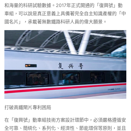
和海量的科研試驗數據。2017年正式開通的「復興號」動
車組，可以說是真正意義上具備著完全自主知識產權的「中
國名片」，承載著無數鐵路科研人員的偉大願景。
打破高鐵閘片專利困局
在「復興號」動車組技術方案設計環節中，必須嚴格遵循安
全可靠、簡統化、系列化、經濟性、節能環保等原則，並且