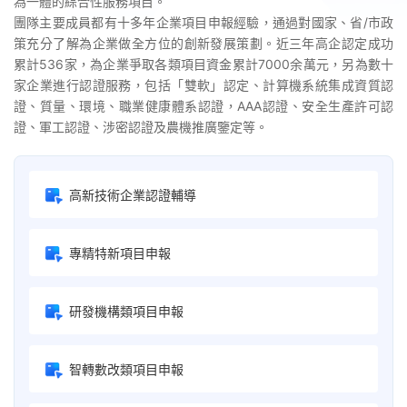
為一體的綜合性服務項目。
團隊主要成員都有十多年企業項目申報經驗，通過對國家、省/市政
策充分了解為企業做全方位的創新發展策劃。近三年高企認定成功
累計536家，為企業爭取各類項目資金累計7000余萬元，另為數十
家企業進行認證服務，包括「雙軟」認定、計算機系統集成資質認
證、質量、環境、職業健康體系認證，AAA認證、安全生產許可認
證、軍工認證、涉密認證及農機推廣鑒定等。
高新技術企業認證輔導
專精特新項目申報
研發機構類項目申報
智轉數改類項目申報