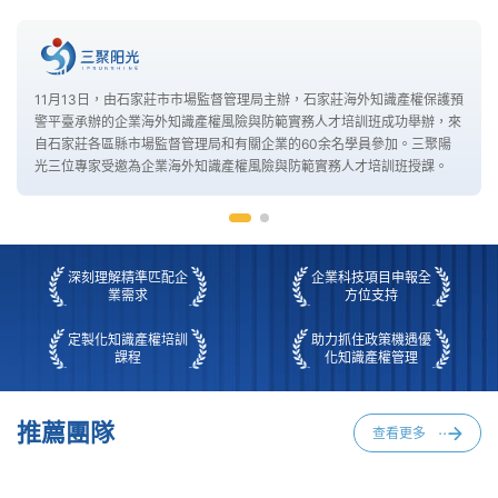
11月13日，由石家莊市市場監督管理局主辦，石家莊海外知識產權保護預
警平臺承辦的企業海外知識產權風險與防範實務人才培訓班成功舉辦，來
自石家莊各區縣市場監督管理局和有關企業的60余名學員參加。三聚陽
光三位專家受邀為企業海外知識產權風險與防範實務人才培訓班授課。
深刻理解精準匹配企
企業科技項目申報全
業需求
方位支持
定製化知識產權培訓
助力抓住政策機遇優
課程
化知識產權管理
推薦團隊
查看更多