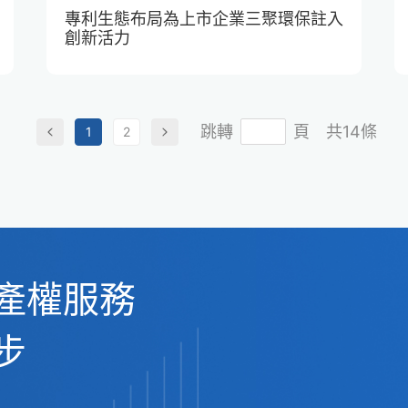
專利生態布局為上市企業三聚環保註入
創新活力
跳轉
頁
共14條
1
2
產權服務
步