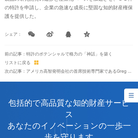
の特許を申請し、企業の急速な成長に堅固な知的財産権保
護を提供した。
シェア：
前の記事：特許のポテンシャルで格力の「神話」を築く
リストに戻る
次の記事：アメリカ高智発明会社の首席技術専門家であるGreg Kisor先生一行は、三聚陽光へ座談会に参加した
包括的で高品質な知的財産サービ
ス
あなたのイノベーションの一歩一
歩を守ります