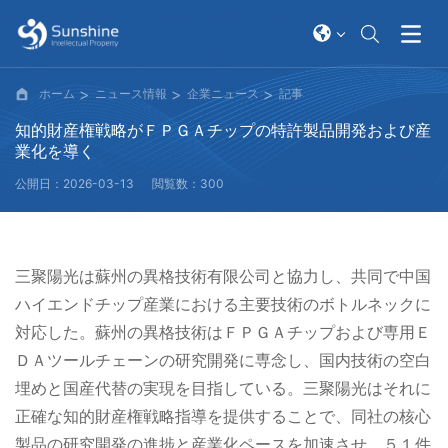
ホーム
ニュース情報
企業ニュース
記事
知的財産権戦略がＦＰＧＡチップの特許製品開発および産
業化を導く
公開日：2026-03-13
閲覧数：300
三聚陽光は蘇州の異格技術有限公司と協力し、共同で中国
ハイエンドチップ産業における主要技術のボトルネックに
対応した。蘇州の異格技術はＦＰＧＡチップおよび専用Ｅ
ＤＡツールチェーンの研究開発に専念し、国内技術の空白
埋めと国産代替の実現を目指している。三聚陽光はそれに
正確な知的財産権戦略指導を提供することで、同社の核心
製品の研究開発の進捗と産業化ペースを加速させ、５１件