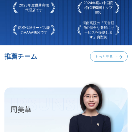
2024年度の中国商
2023年度優秀商標
標代理機関トップ
代理店です
600
河南高院の「民営経
商標代理サービス能
済の健全な発展にサ
力AAAA機関です
ービスを提供しま
す」典型例
推薦チーム
もっと見る
周美華