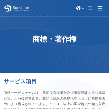
​商標・著作権
サービス項目
商標サービスチームは、豊富な商標審判及び審査経験を持つ元裁
判官、元商標局審査員、並びに資深の商標代理人および商標弁護
士により構成されています。１００ 以上の国や地域の知的財産