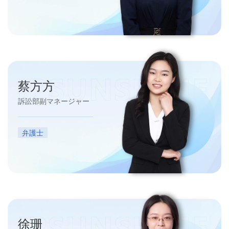
蔡方方
訴訟部副マネージャー
弁護士
徐珊