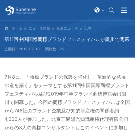
ホーム
ニュース情報
企業ニュース
記事
第11回中国国際商標ブランドフェスティバルが銀川で閉幕
公開日：2019-07-10
閲覧数：251
7月8日、「商標ブランドの保護を強化し、革新的な発展
の道を築く」をテーマとする第11回中国国際商標ブランド
フェスティバル及び2019年中華ブランド商標博覧会は銀
川で閉幕した。今回の商標ブランドフェスティバルは全国
から748社のブランド企業及び知的財産権の関係者約
4,000人が参加した。北京三聚陽光知識産権代理有限公司
からの3人の商標コンサルタントもこのイベントに参加し