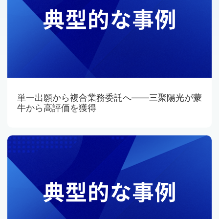
単一出願から複合業務委託へ——三聚陽光が蒙
牛から高評価を獲得