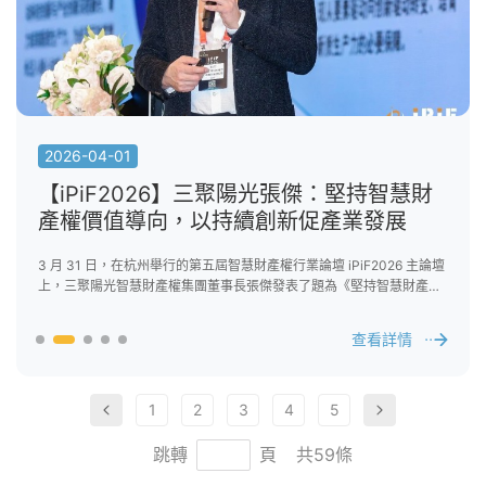
查看詳情
查看詳情
2026-04-01
【iPiF2026】三聚陽光張傑：堅持智慧財
產權價值導向，以持續創新促產業發展
3 月 31 日，在杭州舉行的第五屆智慧財產權行業論壇 iPiF2026 主論壇
上，三聚陽光智慧財產權集團董事長張傑發表了題為《堅持智慧財產權
價值導向，以持續創新促產業發展》的主題演講。
查看詳情
2026-06-03
2026-06-17
2026-06-01
2026-04-14
1
2
3
4
5
查看詳情
跳轉
頁
共59條
查看詳情
查看詳情
查看詳情