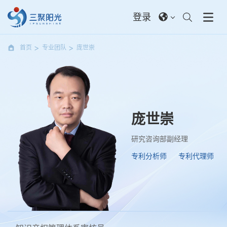
登录
首页
专业团队
庞世崇
庞世崇
研究咨询部副经理
专利分析师
专利代理师