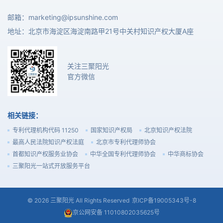
邮箱：
marketing@ipsunshine.com
地址：北京市海淀区海淀南路甲21号中关村知识产权大厦A座
关注三聚阳光
官方微信
相关链接：
专利代理机构代码 11250
国家知识产权局
北京知识产权法院
最高人民法院知识产权法庭
北京市专利代理师协会
首都知识产权服务业协会
中华全国专利代理师协会
中华商标协会
三聚阳光一站式开放服务平台
© 2026 三聚阳光 All Rights Reserved
京ICP备19005343号-8
京公网安备 11010802035625号