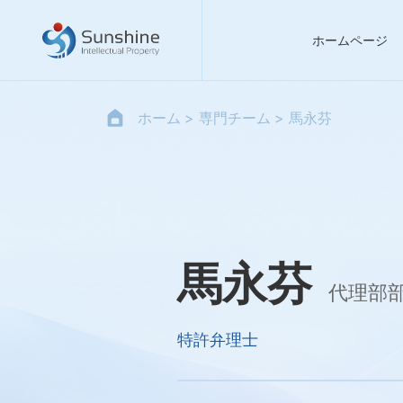
ホームページ
ホーム
専門チーム
馬永芬
馬永芬
代理部
特許弁理士