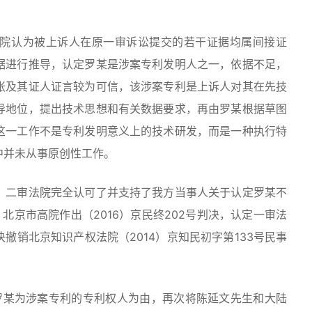
认为被上诉人在原一审诉讼提交的若干证据均属间接证
据进行推导，认定罗某是涉案专利发明人之一，依据不足，
张及其证人证言较为可信，该涉案专利是上诉人对其在先技
导地位，提出技术思想和有关数据要求，再由罗某根据草图
这一工作不是专利发明意义上的技术研发，而是一种执行特
中并未从事原创性工作。
二审法院完全认可了并支持了我方当事人关于认定罗某不
北京市高院作出（2016）京民终202号判决，认定一审法
撤销北京知识产权法院（2014）京知民初字第133号民事
。
某为涉案专利的专利权人为由，再次将陈延文先生和大陆