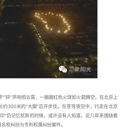
砰”“砰”声响彻云霄，一圈圈红色火球如火箭腾空，在北京上
约300米的“大脚”迈开步伐，在苍穹夜空中，行走在北京
脚印”仍记忆犹新的时候，或许没有人知道，近几年来围绕着
署名权纠纷与专利权属纠纷案件。