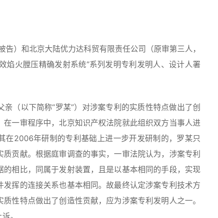
告）和北京大陆优力达科贸有限责任公司（原审第三人，
特效焰火膛压精确发射系统”系列发明专利发明人、设计人署
（以下简称“罗某”）对涉案专利的实质性特点做出了创
。在一审程序中，北京知识产权法院就此组织双方当事人进
其在2006年研制的专利基础上进一步开发研制的，罗某只
实质贡献。根据庭审调查的事实，一审法院认为，涉案专利
据的相比，同属于发射装置，且是以基本相同的手段，实现
件发挥的连接关系也基本相同。故最终认定涉案专利技术方
实质性特点做出了创造性贡献，应为涉案专利发明人之一。
上诉。