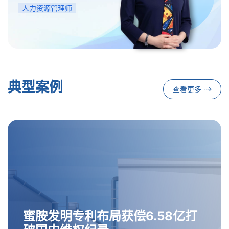
人力资源管理师
典型案例
查看更多
蜜
胺
发
明
专
利
布
局
获
偿
6
.
5
8
亿
打