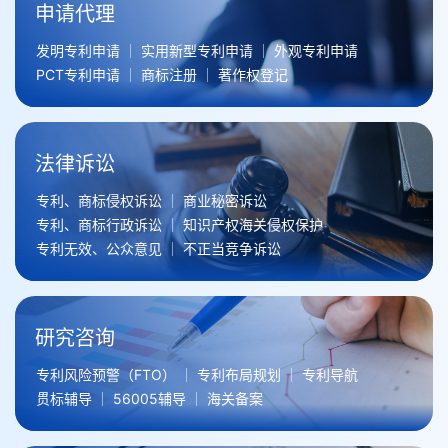
申请代理
发明专利申请
实用新型专利申请
外观专利申请
PCT专利申请
商标注册
著作权登记
法律诉讼
专利、商标侵权诉讼
商业秘密诉讼
专利、商标行政诉讼
知识产权海关侵权保护
专利无效、公众意见
不正当竞争诉讼
研究咨询
专利风险预警（FTO）
专利布局规划
专利导航
贯标辅导
56005辅导
海关备案