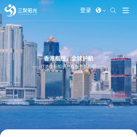
登录
香
港
枢
纽
，
全
球
护
航
—
—
打
造
国
际
知
识
产
权
服
务
新
标
杆
—
查看更多