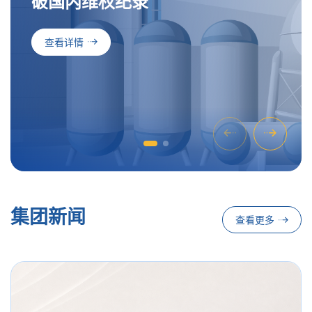
破
国
内
维
权
纪
录
查看详情
集团新闻
查看更多